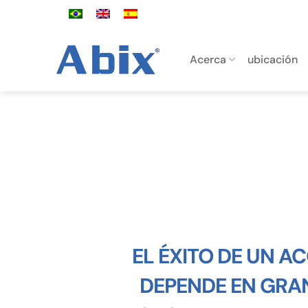
Saltar
al
contenido
Acerca
ubicación
EL
ÉXITO DE UN A
DEPENDE EN GRA