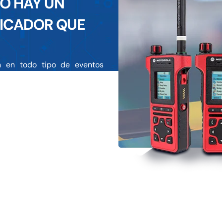
TO HAY UN
ICADOR QUE
an en todo tipo de eventos
 dispone de una variedad de
ransmisión, pero también
an agilidad, lo que significa
nteniendo las manos libres
 los modelos más sencillos como el DTR620, DEP450 y (Mototr
3200, MTP3250, MTP3550 y otros) con los que atendemos 