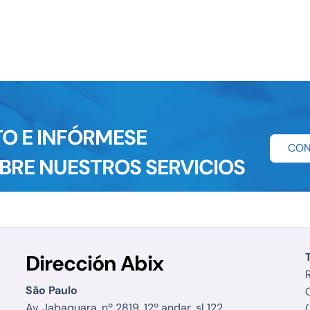
RockInRio , Copa Confederaciones y muchos otros.
O E INFÓRMESE
CON
BRE NUESTROS SERVICIOS
Dirección Abix
R
São Paulo
Av. Jabaquara, nº 2819, 12º andar, sl 122