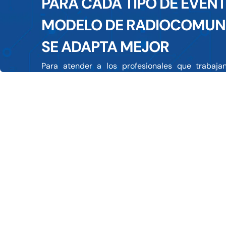
PARA CADA TIPO DE EVEN
MODELO DE RADIOCOMUN
SE ADAPTA MEJOR
Para atender a los profesionales que trabaj
(espectáculos, deportes, ferias y otros), Abix
equipos que ofrecen gama y calidad en la t
practicidad.
Quienes tienen que utilizar estos equipos necesit
poder comunicarse con otros profesionales ma
para no perderse otras tareas al mismo tiempo.
Y nuestra empresa trabaja con
TETRA (MTP3100, MTP