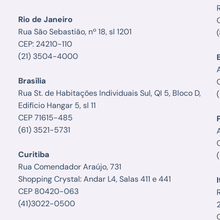
Rio de Janeiro
Rua São Sebastião, nº 18, sl 1201
CEP: 24210-110
(21) 3504-4000
Brasília
Rua St. de Habitações Individuais Sul, QI 5, Bloco D,
Edifício Hangar 5, sl 11
CEP 71615-485
(61) 3521-5731
A
Curitiba
Rua Comendador Araújo, 731
Shopping Crystal: Andar L4, Salas 411 e 441
I
CEP 80420-063
(41)3022-0500