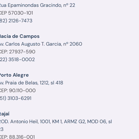
Rua Epaminondas Gracindo, nº 22
CEP 57030-101
(82) 2126-7473
Bacia de Campos
Av. Carlos Augusto T. Garcia, nº 2060
CEP: 27937-590
(22) 3518-0002
Porto Alegre
v. Praia de Belas, 1212, sl 418
CEP: 90.110-000
(51) 3103-6291
tajaí
ROD. Antonio Heil, 1001, KM 1, ARMZ G2, MOD 06, sl
23
CEP: 88.316-001