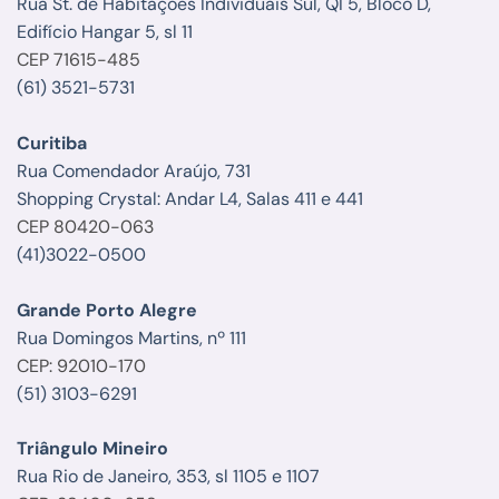
Rua St. de Habitações Individuais Sul, QI 5, Bloco D,
Edifício Hangar 5, sl 11
CEP 71615-485
(61) 3521-5731
Curitiba
Rua Comendador Araújo, 731
Shopping Crystal: Andar L4, Salas 411 e 441
CEP 80420-063
(41)3022-0500
Grande Porto Alegre
Rua Domingos Martins, nº 111
CEP: 92010-170
(51) 3103-6291
Triângulo Mineiro
Rua Rio de Janeiro, 353, sl 1105 e 1107