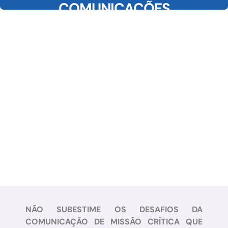
COMUNICAÇÕES
SUBTERRÂNEAS CRÍTICAS
Resposta de segurança em tempo real. As operações de
mineração otimizadas de hoje precisam mais do que
apenas um sistema confiável de comunicações de
mineração. A Abix fornece dispositivos, sistemas,
aplicativos, acessórios e serviços que trabalham
perfeitamente integrados para fornecer uma solução
comprovada de comunicações de mineração de ponta a
ponta.
NÃO SUBESTIME OS DESAFIOS DA
COMUNICAÇÃO DE MISSÃO CRÍTICA QUE