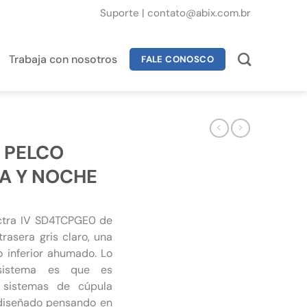
Suporte
|
contato@abix.com.br
Trabaja con nosotros
FALE CONOSCO
 PELCO
ÍA Y NOCHE
ctra IV SD4TCPGE0 de
rasera gris claro, una
inferior ahumado. Lo
sistema es que es
 sistemas de cúpula
 diseñado pensando en