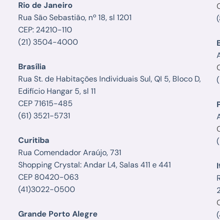
Rio de Janeiro
Rua São Sebastião, nº 18, sl 1201
CEP: 24210-110
(21) 3504-4000
Brasília
Rua St. de Habitações Individuais Sul, QI 5, Bloco D,
Edifício Hangar 5, sl 11
CEP 71615-485
(61) 3521-5731
A
Curitiba
Rua Comendador Araújo, 731
Shopping Crystal: Andar L4, Salas 411 e 441
I
CEP 80420-063
(41)3022-0500
Grande Porto Alegre