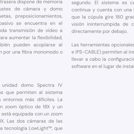
 trasera dispone de memoria
segundo. El sistema es 
justes de cámara y domo
continua y cuenta con una 
uetas, preposicionamientos,
que la cúpula gire 180 gra
pasivo se encuentra en el
visión ininterrumpida de 
oda transmisión de vídeo a
directamente por debajo.
ara aumentar la flexibilidad,
bién pueden acoplarse al
Las herramientas opcionales
ón por una fibra monomodo o
e IPS-CABLE) permiten al ins
llevar a cabo la configuraci
software en el lugar de insta
a unidad domo Spectra IV
as que permiten al sistema
 entornos más difíciles. La
un zoom óptico de 18X y un
or está equipada con un zoom
8X. Las dos cámaras de las
a tecnología LowLight™, que