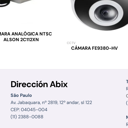
ARA ANALÓGICA NTSC
ALSON 2C112XN
CCTV
CÁMARA FE9380-HV
Dirección Abix
R
São Paulo
Av. Jabaquara, nº 2819, 12º andar, sl 122
CEP: 04045-004
(11) 2388-0088