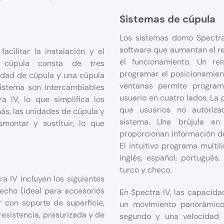
Sistemas de cúpula
Los sistemas domo Spectra
software que aumentan el re
cilitar la instalación y el
el funcionamiento. Un re
 cúpula consta de tres
programar el posicionamiento
idad de cúpula y una cúpula
ventanas permite program
sistema son intercambiables
usuario en cuatro lados. La
 IV, lo que simplifica los
que usuarios no autoriza
más, las unidades de cúpula y
sistema. Una brújula en
montar y sustituir, lo que
proporcionan información d
El intuitivo programa multil
inglés, español, portugués, 
turco y checo.
a IV incluyen los siguientes
echo (ideal para accesorios
En Spectra IV, las capacida
or con soporte de superficie,
un movimiento panorámic
resistencia, presurizada y de
segundo y una velocidad «