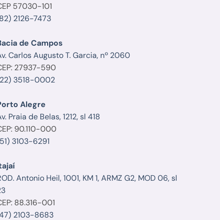
CEP 57030-101
(82) 2126-7473
Bacia de Campos
Av. Carlos Augusto T. Garcia, nº 2060
CEP: 27937-590
(22) 3518-0002
Porto Alegre
v. Praia de Belas, 1212, sl 418
CEP: 90.110-000
(51) 3103-6291
tajaí
ROD. Antonio Heil, 1001, KM 1, ARMZ G2, MOD 06, sl
23
CEP: 88.316-001
(47) 2103-8683