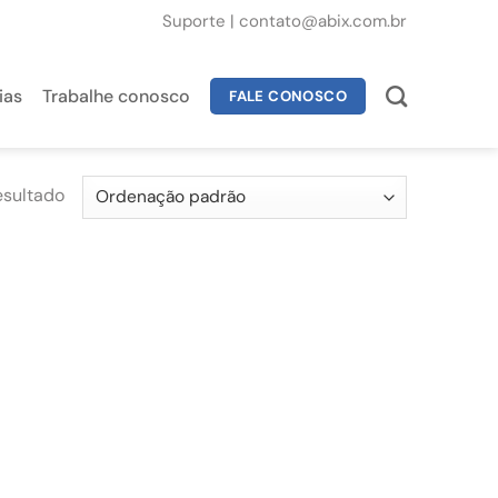
Suporte
|
contato@abix.com.br
ias
Trabalhe conosco
FALE CONOSCO
esultado