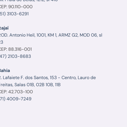
CEP: 90.110-000
(51) 3103-6291
tajaí
ROD. Antonio Heil, 1001, KM 1, ARMZ G2, MOD 06, sl
23
CEP: 88.316-001
(47) 2103-8683
Bahia
. Lafaiete F. dos Santos, 153 - Centro, Lauro de
reitas, Salas 01B, 02B 10B, 11B
CEP: 42.703-100
(71) 4009-7249