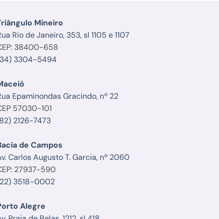
Triângulo Mineiro
ua Rio de Janeiro, 353, sl 1105 e 1107
CEP: 38400-658
(34) 3304-5494
Maceió
Rua Epaminondas Gracindo, nº 22
CEP 57030-101
(82) 2126-7473
Bacia de Campos
Av. Carlos Augusto T. Garcia, nº 2060
CEP: 27937-590
(22) 3518-0002
Porto Alegre
v. Praia de Belas, 1212, sl 418