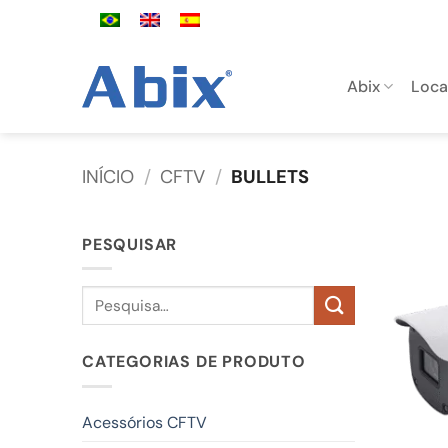
Skip
to
content
Abix
Loc
INÍCIO
/
CFTV
/
BULLETS
PESQUISAR
Pesquisar
por:
CATEGORIAS DE PRODUTO
Acessórios CFTV