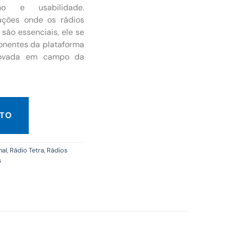
nho e usabilidade.
ações onde os rádios
 são essenciais, ele se
onentes da plataforma
rovada em campo da
NTO
nal
,
Rádio Tetra
,
Rádios
s