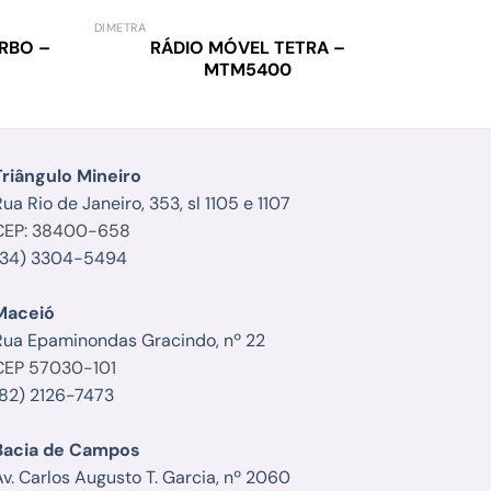
DIMETRA
DIMETRA
RBO –
RÁDIO MÓVEL TETRA –
RÁ
MTM5400
Triângulo Mineiro
ua Rio de Janeiro, 353, sl 1105 e 1107
CEP: 38400-658
(34) 3304-5494
Maceió
Rua Epaminondas Gracindo, nº 22
CEP 57030-101
(82) 2126-7473
Bacia de Campos
Av. Carlos Augusto T. Garcia, nº 2060