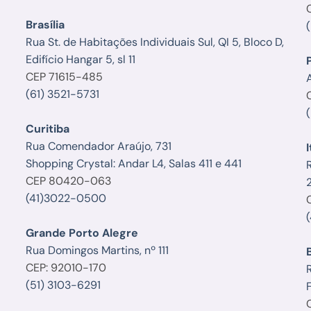
Brasília
Rua St. de Habitações Individuais Sul, QI 5, Bloco D,
Edifício Hangar 5, sl 11
CEP 71615-485
A
(61) 3521-5731
Curitiba
Rua Comendador Araújo, 731
I
Shopping Crystal: Andar L4, Salas 411 e 441
CEP 80420-063
(41)3022-0500
Grande Porto Alegre
Rua Domingos Martins, nº 111
CEP: 92010-170
R
(51) 3103-6291
F