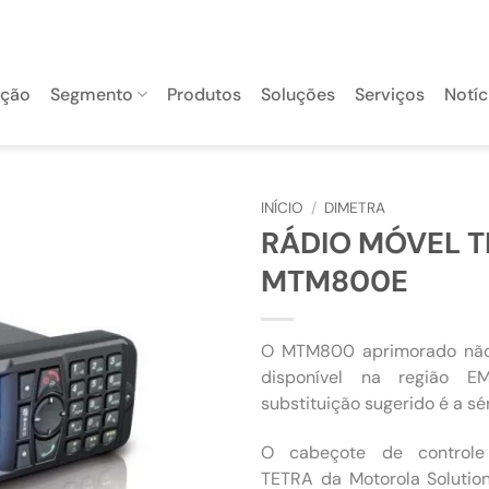
ação
Segmento
Produtos
Soluções
Serviços
Notíc
INÍCIO
/
DIMETRA
RÁDIO MÓVEL T
MTM800E
O MTM800 aprimorado não 
disponível na região 
substituição sugerido é a s
O cabeçote de control
TETRA da Motorola Solutio