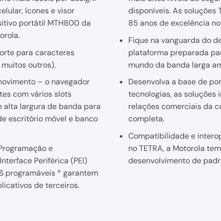
lular, ícones e visor
disponíveis. As soluções
itivo portátil MTH800 da
85 anos de excelência nos
orola.
Fique na vanguarda do 
orte para caracteres
plataforma preparada pa
 muitos outros).
mundo da banda larga a
movimento – o navegador
Desenvolva a base de port
es com vários slots
tecnologias, as soluções 
 alta largura de banda para
relações comerciais da c
de escritório móvel e banco
completa.
Compatibilidade e intero
 Programação e
no TETRA, a Motorola tem
nterface Periférica (PEI)
desenvolvimento de padr
S programáveis ​​* garantem
icativos de terceiros.