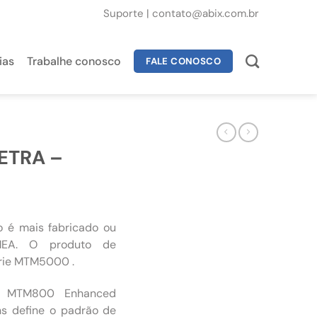
Suporte
|
contato@abix.com.br
ias
Trabalhe conosco
FALE CONOSCO
ETRA –
é mais fabricado ou
EMEA. O produto de
érie MTM5000 .
e MTM800 Enhanced
ns define o padrão de