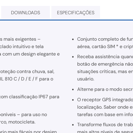
DOWNLOADS
ESPECIFICAÇÕES
s mais exigentes –
Conjunto completo de fu
lado intuitivo e tela
aérea, cartão SIM * e crip
da com um design elegante e
Receba assistência quand
botão de emergência não 
roteção contra chuva, sal,
situações críticas, mas e
 810 C / D / E / F para o
usuário.
Alterne para o modo secr
om classificação IP67 para
O receptor GPS integrad
localização. Saber onde e
níveis – para uso no
tarefas com base em info
rco, motocicleta.
Transforme fluxos de tr
rio mais fáceis por design.
mais altos níveis de segur