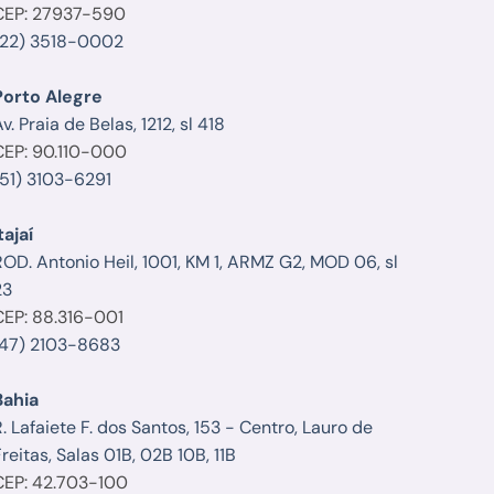
CEP: 27937-590
(22) 3518-0002
Porto Alegre
v. Praia de Belas, 1212, sl 418
CEP: 90.110-000
(51) 3103-6291
tajaí
ROD. Antonio Heil, 1001, KM 1, ARMZ G2, MOD 06, sl
23
CEP: 88.316-001
(47) 2103-8683
Bahia
. Lafaiete F. dos Santos, 153 - Centro, Lauro de
reitas, Salas 01B, 02B 10B, 11B
CEP: 42.703-100