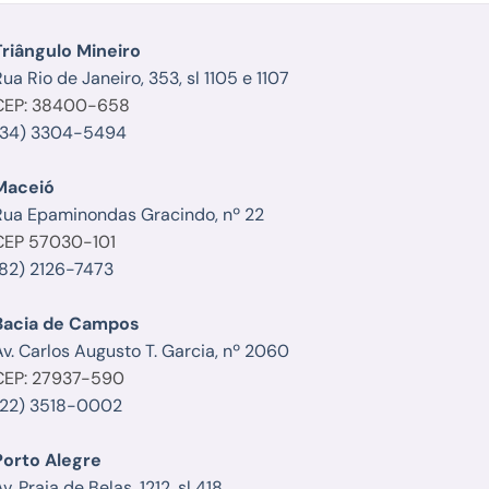
Triângulo Mineiro
ua Rio de Janeiro, 353, sl 1105 e 1107
CEP: 38400-658
(34) 3304-5494
Maceió
Rua Epaminondas Gracindo, nº 22
CEP 57030-101
(82) 2126-7473
Bacia de Campos
Av. Carlos Augusto T. Garcia, nº 2060
CEP: 27937-590
(22) 3518-0002
Porto Alegre
v. Praia de Belas, 1212, sl 418