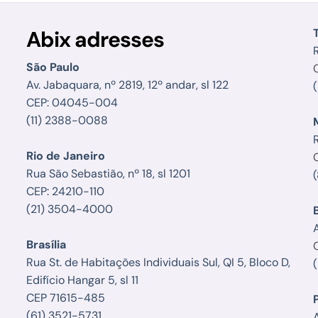
Abix adresses
R
São Paulo
Av. Jabaquara, nº 2819, 12º andar, sl 122
CEP: 04045-004
(11) 2388-0088
Rio de Janeiro
Rua São Sebastião, nº 18, sl 1201
CEP: 24210-110
(21) 3504-4000
Brasília
Rua St. de Habitações Individuais Sul, QI 5, Bloco D,
Edifício Hangar 5, sl 11
CEP 71615-485
(61) 3521-5731
A