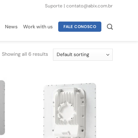
Suporte
|
contato@abix.com.br
News
Work with us
FALE CONOSCO
Showing all 6 results