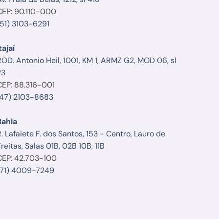
CEP: 90.110-000
(51) 3103-6291
tajaí
ROD. Antonio Heil, 1001, KM 1, ARMZ G2, MOD 06, sl
23
CEP: 88.316-001
(47) 2103-8683
Bahia
. Lafaiete F. dos Santos, 153 - Centro, Lauro de
reitas, Salas 01B, 02B 10B, 11B
CEP: 42.703-100
(71) 4009-7249