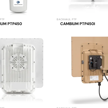
PTP
BACKHAUL PTP
IUM PTP450
CAMBIUM PTP450I