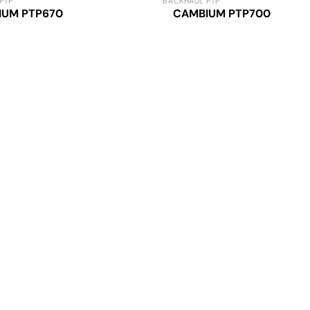
PTP
BACKHAUL PTP
IUM PTP670
CAMBIUM PTP700