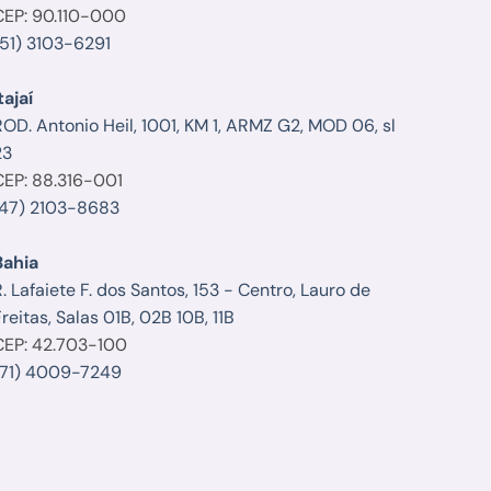
CEP: 90.110-000
(51) 3103-6291
tajaí
ROD. Antonio Heil, 1001, KM 1, ARMZ G2, MOD 06, sl
23
CEP: 88.316-001
(47) 2103-8683
Bahia
. Lafaiete F. dos Santos, 153 - Centro, Lauro de
reitas, Salas 01B, 02B 10B, 11B
CEP: 42.703-100
(71) 4009-7249