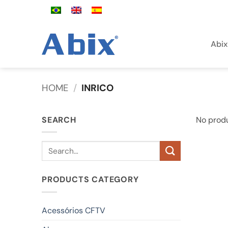
Skip
to
content
Abix
HOME
/
INRICO
SEARCH
No produ
Search
for:
PRODUCTS CATEGORY
Acessórios CFTV