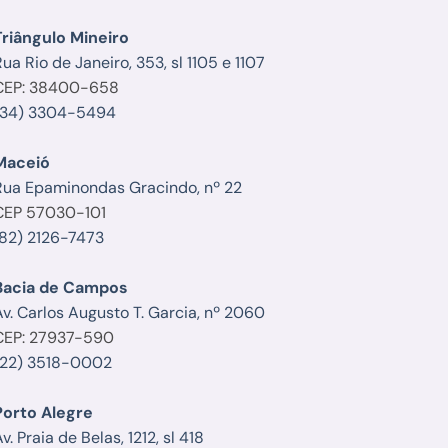
Triângulo Mineiro
ua Rio de Janeiro, 353, sl 1105 e 1107
CEP: 38400-658
(34) 3304-5494
Maceió
Rua Epaminondas Gracindo, nº 22
CEP 57030-101
(82) 2126-7473
Bacia de Campos
Av. Carlos Augusto T. Garcia, nº 2060
CEP: 27937-590
(22) 3518-0002
Porto Alegre
v. Praia de Belas, 1212, sl 418