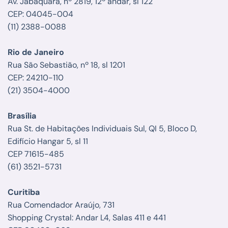
Av. Jabaquara, nº 2819, 12º andar, sl 122
CEP: 04045-004
(11) 2388-0088
Rio de Janeiro
Rua São Sebastião, nº 18, sl 1201
CEP: 24210-110
(21) 3504-4000
Brasília
Rua St. de Habitações Individuais Sul, QI 5, Bloco D,
Edifício Hangar 5, sl 11
CEP 71615-485
(61) 3521-5731
Curitiba
Rua Comendador Araújo, 731
Shopping Crystal: Andar L4, Salas 411 e 441