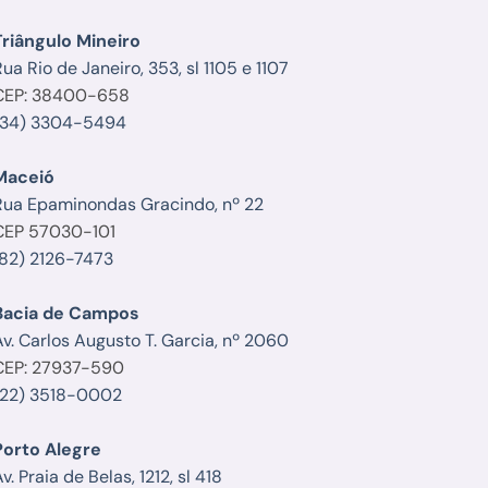
Triângulo Mineiro
ua Rio de Janeiro, 353, sl 1105 e 1107
CEP: 38400-658
(34) 3304-5494
Maceió
Rua Epaminondas Gracindo, nº 22
CEP 57030-101
(82) 2126-7473
Bacia de Campos
Av. Carlos Augusto T. Garcia, nº 2060
CEP: 27937-590
(22) 3518-0002
Porto Alegre
v. Praia de Belas, 1212, sl 418