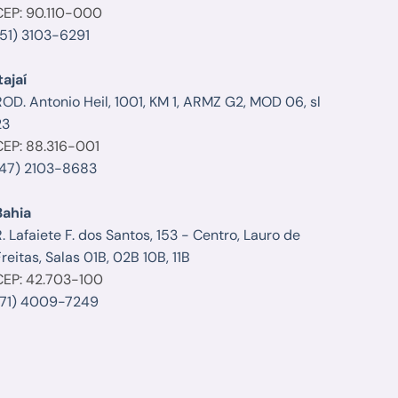
CEP: 90.110-000
(51) 3103-6291
tajaí
ROD. Antonio Heil, 1001, KM 1, ARMZ G2, MOD 06, sl
23
CEP: 88.316-001
(47) 2103-8683
Bahia
. Lafaiete F. dos Santos, 153 - Centro, Lauro de
reitas, Salas 01B, 02B 10B, 11B
CEP: 42.703-100
(71) 4009-7249