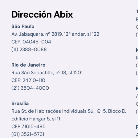
Dirección Abix
R
São Paulo
Av. Jabaquara, nº 2819, 12º andar, sl 122
CEP: 04045-004
(11) 2388-0088
Rio de Janeiro
Rua São Sebastião, nº 18, sl 1201
CEP: 24210-110
(21) 3504-4000
Brasília
Rua St. de Habitações Individuais Sul, QI 5, Bloco D,
Edifício Hangar 5, sl 11
CEP 71615-485
(61) 3521-5731
A