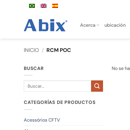
Saltar
al
contenido
Acerca
ubicación
INICIO
/
RCM POC
BUSCAR
No se ha
Buscar
por:
CATEGORÍAS DE PRODUCTOS
Acessórios CFTV