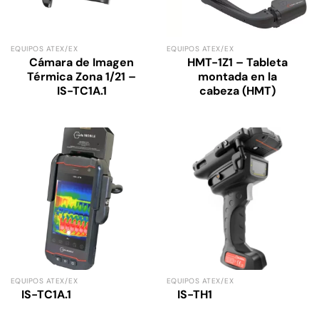
EQUIPOS ATEX/EX
EQUIPOS ATEX/EX
Cámara de Imagen
HMT-1Z1 – Tableta
Térmica Zona 1/21 –
montada en la
IS-TC1A.1
cabeza (HMT)
EQUIPOS ATEX/EX
EQUIPOS ATEX/EX
IS-TC1A.1
IS-TH1