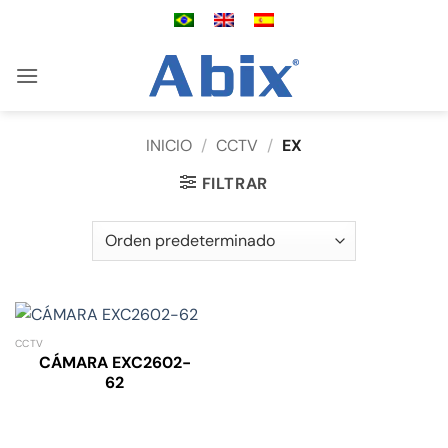
Saltar
al
contenido
INICIO
/
CCTV
/
EX
FILTRAR
CCTV
CÁMARA EXC2602-
62