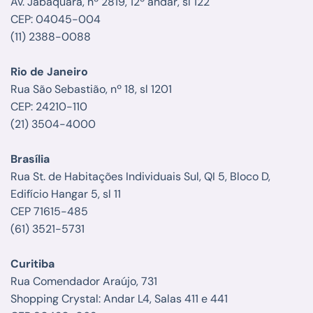
Av. Jabaquara, nº 2819, 12º andar, sl 122
CEP: 04045-004
(11) 2388-0088
Rio de Janeiro
Rua São Sebastião, nº 18, sl 1201
CEP: 24210-110
(21) 3504-4000
Brasília
Rua St. de Habitações Individuais Sul, QI 5, Bloco D,
Edifício Hangar 5, sl 11
CEP 71615-485
(61) 3521-5731
Curitiba
Rua Comendador Araújo, 731
Shopping Crystal: Andar L4, Salas 411 e 441