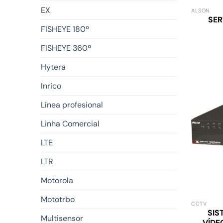
EX
ALSON
SER
FISHEYE 180º
FISHEYE 360º
Hytera
Inrico
Línea profesional
Linha Comercial
LTE
LTR
Motorola
Mototrbo
CCTV
SIS
Multisensor
VÍDE