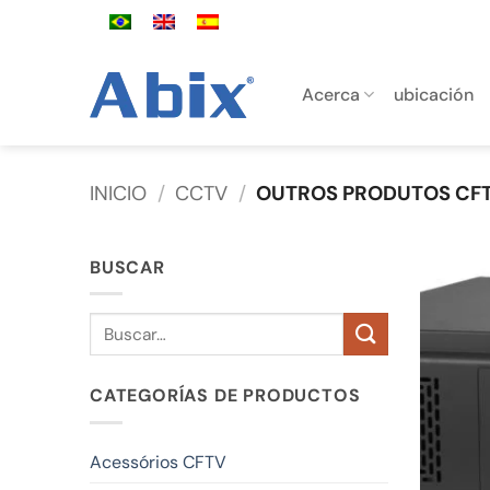
Saltar
al
contenido
Acerca
ubicación
INICIO
/
CCTV
/
OUTROS PRODUTOS CF
BUSCAR
Buscar
por:
CATEGORÍAS DE PRODUCTOS
Acessórios CFTV