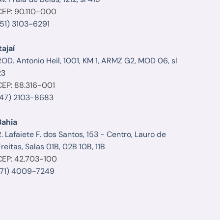
CEP: 90.110-000
(51) 3103-6291
tajaí
ROD. Antonio Heil, 1001, KM 1, ARMZ G2, MOD 06, sl
23
CEP: 88.316-001
(47) 2103-8683
Bahia
. Lafaiete F. dos Santos, 153 - Centro, Lauro de
reitas, Salas 01B, 02B 10B, 11B
CEP: 42.703-100
(71) 4009-7249