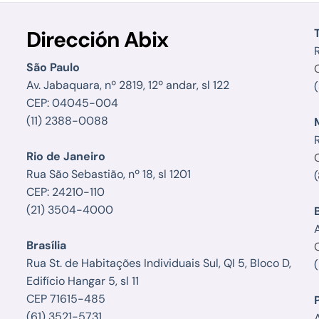
Dirección Abix
R
São Paulo
Av. Jabaquara, nº 2819, 12º andar, sl 122
CEP: 04045-004
(11) 2388-0088
Rio de Janeiro
Rua São Sebastião, nº 18, sl 1201
CEP: 24210-110
(21) 3504-4000
Brasília
Rua St. de Habitações Individuais Sul, QI 5, Bloco D,
Edifício Hangar 5, sl 11
CEP 71615-485
(61) 3521-5731
A