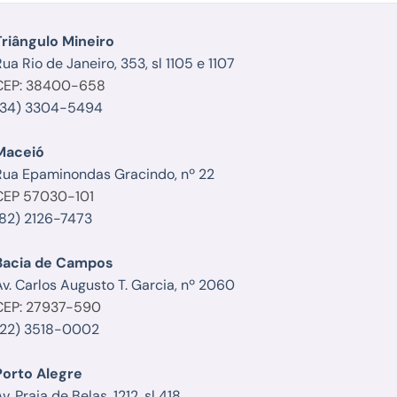
Triângulo Mineiro
ua Rio de Janeiro, 353, sl 1105 e 1107
CEP: 38400-658
(34) 3304-5494
Maceió
Rua Epaminondas Gracindo, nº 22
CEP 57030-101
(82) 2126-7473
Bacia de Campos
Av. Carlos Augusto T. Garcia, nº 2060
CEP: 27937-590
(22) 3518-0002
Porto Alegre
v. Praia de Belas, 1212, sl 418