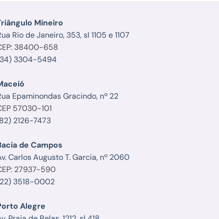
Triângulo Mineiro
ua Rio de Janeiro, 353, sl 1105 e 1107
CEP: 38400-658
(34) 3304-5494
Maceió
Rua Epaminondas Gracindo, nº 22
CEP 57030-101
(82) 2126-7473
Bacia de Campos
Av. Carlos Augusto T. Garcia, nº 2060
CEP: 27937-590
(22) 3518-0002
Porto Alegre
v. Praia de Belas, 1212, sl 418