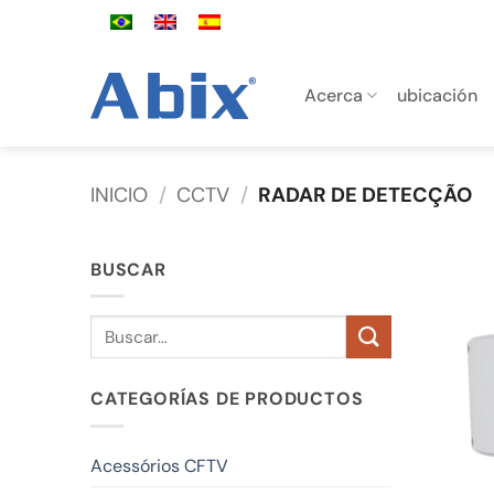
Saltar
al
contenido
Acerca
ubicación
INICIO
/
CCTV
/
RADAR DE DETECÇÃO
BUSCAR
Buscar
por:
CATEGORÍAS DE PRODUCTOS
Acessórios CFTV