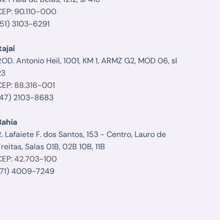
CEP: 90.110-000
(51) 3103-6291
tajaí
ROD. Antonio Heil, 1001, KM 1, ARMZ G2, MOD 06, sl
23
CEP: 88.316-001
(47) 2103-8683
Bahia
. Lafaiete F. dos Santos, 153 - Centro, Lauro de
reitas, Salas 01B, 02B 10B, 11B
CEP: 42.703-100
(71) 4009-7249